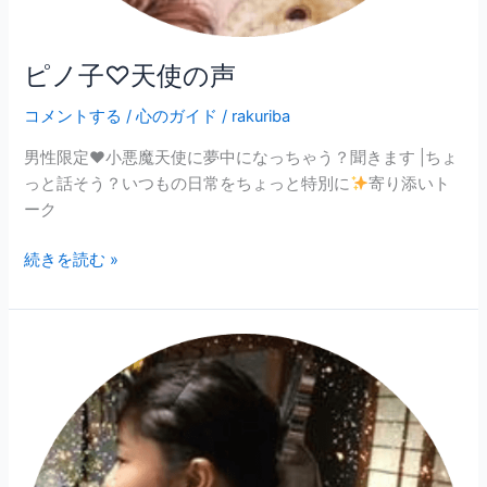
ピノ子♡天使の声
コメントする
/
心のガイド
/
rakuriba
男性限定❤︎小悪魔天使に夢中になっちゃう？聞きます |ちょ
っと話そう？いつもの日常をちょっと特別に
寄り添いト
ーク
続きを読む »
海
姫