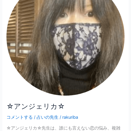
ジ
ェ
リ
カ
☆
☆アンジェリカ☆
コメントする
/
占いの先生
/
rakuriba
☆アンジェリカ☆先生は、誰にも言えない恋の悩み、複雑