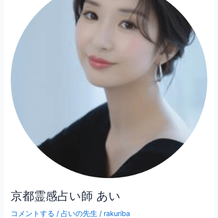
霊
感
占
い
師
あ
い
京都霊感占い師 あい
コメントする
/
占いの先生
/
rakuriba