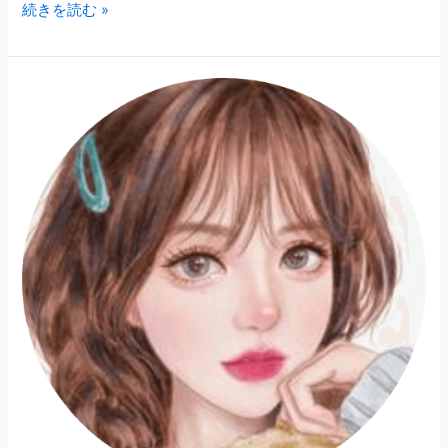
続きを読む »
ピ
ノ
子
♡
天
使
の
声