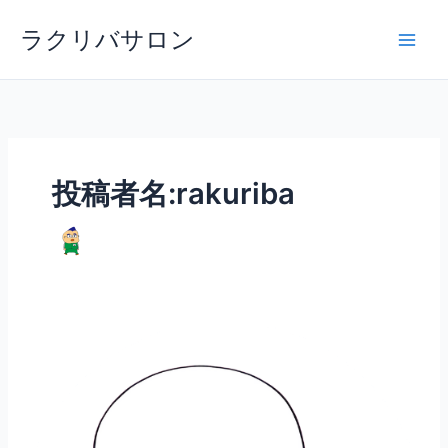
内
ラクリバサロン
容
を
ス
キ
ッ
プ
投稿者名:rakuriba
き
ゅ
う
り
＠