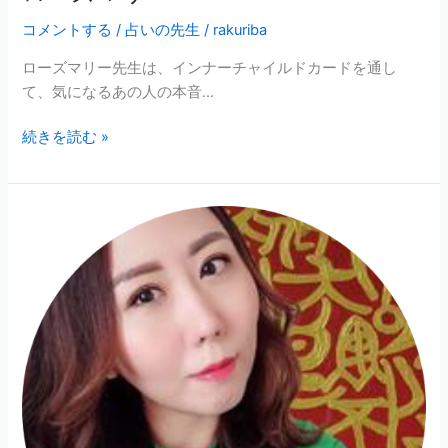
コメントする
/
占いの先生
/
rakuriba
ローズマリー先生は、インナーチャイルドカードを通し
て、気になるあの人の本音…
続きを読む »
宇
宙
根
源
の
巫
女
☆
エ
イ