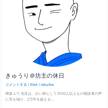
坊
主
の
休
日
きゅうり＠坊主の休日
コメントする
/
iDeA
/
rakuriba
神楽ユウ 先生は、占い師として3500人以上もの相談者の声
に耳を傾け、2万件を超える…