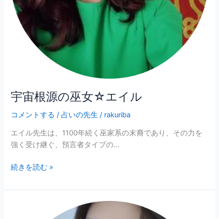
ル
宇宙根源の巫女☆エイル
コメントする
/
占いの先生
/
rakuriba
エイル先生は、1100年続く巫家系の末裔であり、その力を
強く受け継ぐ、預言者タイプの…
続きを読む »
京
都