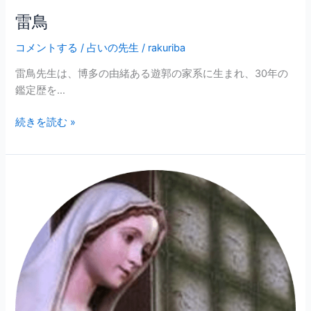
雷鳥
コメントする
/
占いの先生
/
rakuriba
雷鳥先生は、博多の由緒ある遊郭の家系に生まれ、30年の
鑑定歴を…
続きを読む »
星
咲
マ
リ
ア