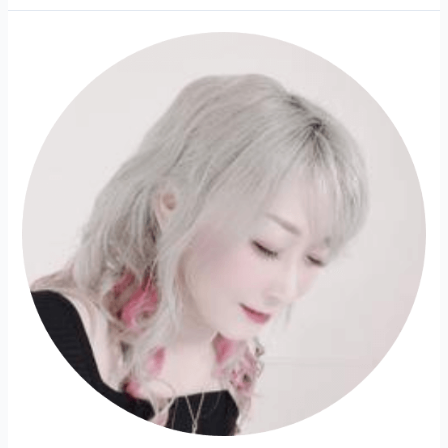
ナ
ナ
ミ
_nanami