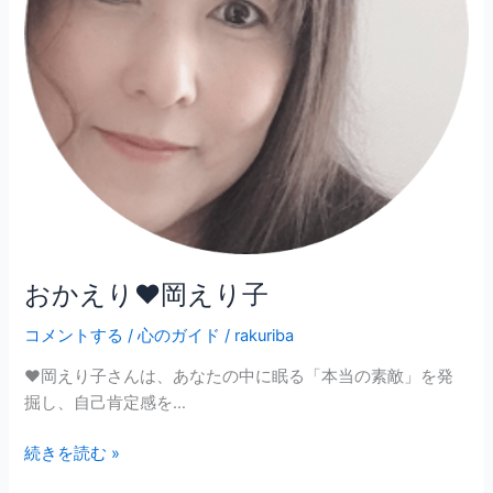
り
子
おかえり♥️岡えり子
コメントする
/
心のガイド
/
rakuriba
♥️岡えり子さんは、あなたの中に眠る「本当の素敵」を発
掘し、自己肯定感を…
続きを読む »