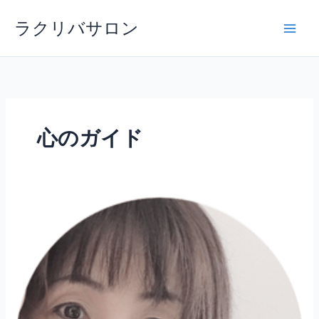
内
ラクリバサロン
容
を
ス
キ
ッ
プ
心のガイド
お
か
え
り
♥️
岡
え